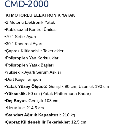
CMD-2000
İKİ MOTORLU ELEKTRONİK YATAK
•2 Motorlu Elektronik Yatak
•Kablosuz El Kontrol Ünitesi
•70 ° Sırtlık Ayarı
•30 ° Kneerest Ayarı
•Çapraz Kilitlenebilir Tekerlekler
•Polipropilen Yan Korkuluklar
•Polipropilen Yatak Başları
•Yükseklik Ayarlı Serum Askısı
•Dört Köşe Tampon
•
Yatak Yüzey Ölçüsü:
Genişlik 90 cm, Uzunluk 190 cm
•
Yükseklik:
50 cm (Yatak Platformuna Kadar)
•
Dış Boyut:
Genişlik 108 cm,
•
Uzunluk:
214.5 cm
•
Standart Ağırlık Kapasitesi:
210 kg
•
Çapraz Kilitlenebilir Tekerlekler:
12.5 cm